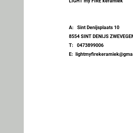
LIGHT my FIRE keramiek
A: Sint Denijsplaats 10
8554 SINT DENIJS ZWEVEGE
T: 0473899006
E:
lightmyfirekeramiek@gma