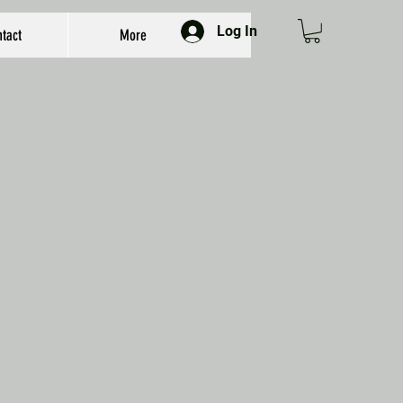
Log In
tact
More