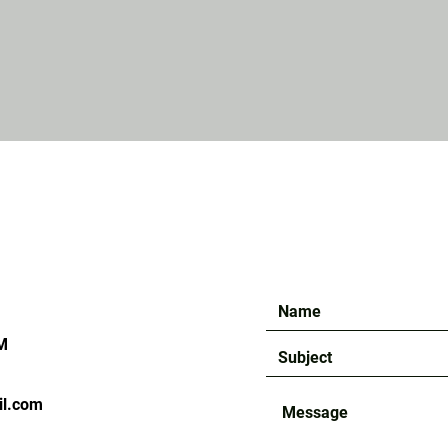
M
il.com