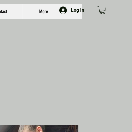
Log In
tact
More